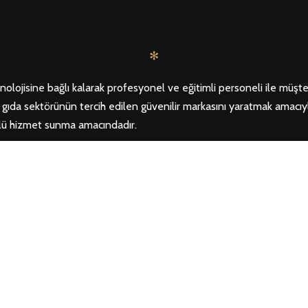
✻
olojisine bağlı kalarak profesyonel ve eğitimli personeli ile müşter
ş gıda sektörünün tercih edilen güvenilir markasını yaratmak amacıy
zlü hizmet sunma amacındadır.
© Copyright 2016. All Rights Reserved by Best Gıda
FACEBOOK
TWITTER
INSTAGRAM