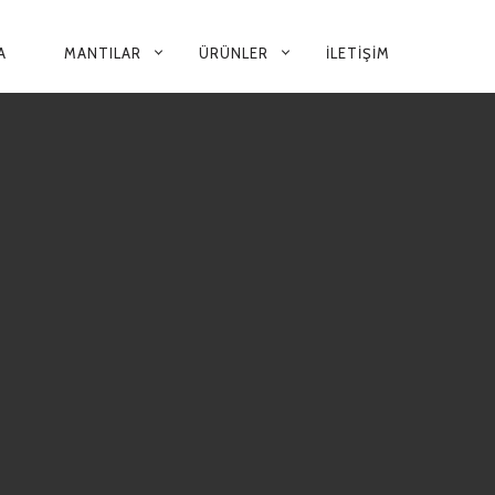
ARY
A
MANTILAR
ÜRÜNLER
İLETIŞIM
GATION