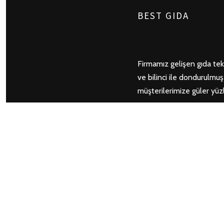
BEST GIDA
Firmamız gelişen gıda tekn
ve bilinci ile dondurulmu
müşterilerimize güler yü